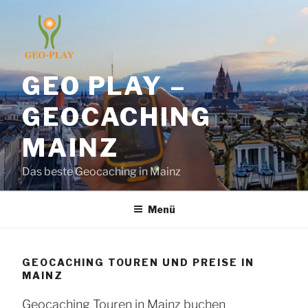
Zum
Inhalt
springen
GEO PLAY –
GEOCACHING
MAINZ
Das beste Geocaching in Mainz
Menü
GEOCACHING TOUREN UND PREISE IN
MAINZ
Geocaching Touren in Mainz buchen